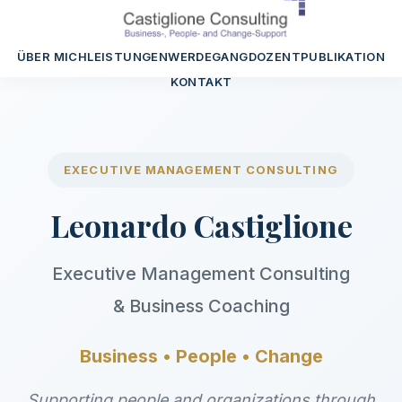
ÜBER MICH
LEISTUNGEN
WERDEGANG
DOZENT
PUBLIKATION
KONTAKT
EXECUTIVE MANAGEMENT CONSULTING
Leonardo Castiglione
Executive Management Consulting
& Business Coaching
Business • People • Change
Supporting people and organizations through